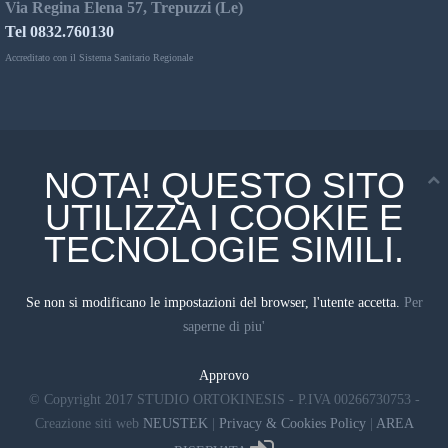
Via Regina Elena 57, Trepuzzi (Le)
Tel 0832.760130
Accreditato con il Sistema Sanitario Regionale
NOTA! QUESTO SITO
UTILIZZA I COOKIE E
TECNOLOGIE SIMILI.
Se non si modificano le impostazioni del browser, l'utente accetta.
Per
saperne di piu'
Approvo
© Copyright 2017 STUDIO ORTOKINESIS - P.IVA 00266730753 -
Creazione siti web
NEUSTEK
|
Privacy & Cookies Policy
|
AREA