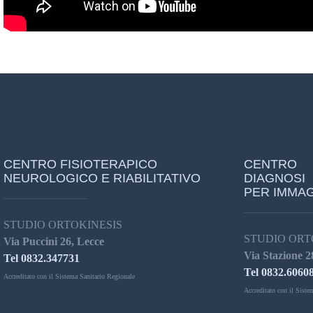
CENTRO FISIOTERAPICO
CENTRO
NEUROLOGICO E RIABILITATIVO
DIAGNOSI
PER IMMAG
STUDIO ORTOKINESIS
STUDIO ORT
Via Puccini 26, Lecce
Via Stazione 2
Tel 0832.347731
Tel 0832.6060
Accreditato con il Sistema Sanitario Regionale
Accreditato con il Siste