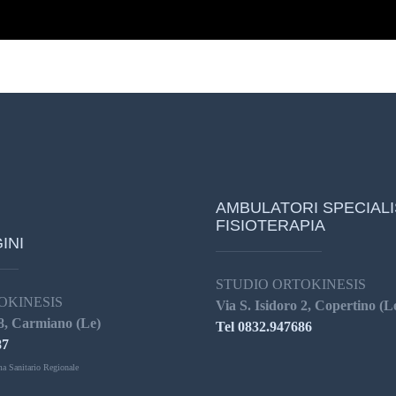
AMBULATORI SPECIALI
FISIOTERAPIA
INI
STUDIO ORTOKINESIS
OKINESIS
Via S. Isidoro 2, Copertino (L
8, Carmiano (Le)
Tel 0832.947686
87
ma Sanitario Regionale