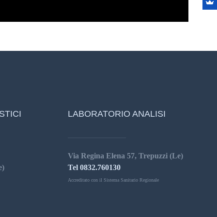
STICI
LABORATORIO ANALISI
Via Regina Elena 57, Trepuzzi (Le)
e)
Tel 0832.760130
Accreditato con il Sistema Sanitario Regionale